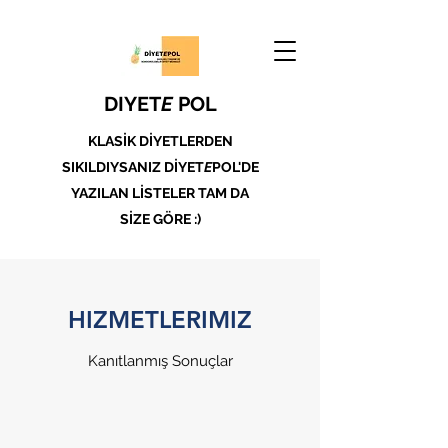
DIYET
E
POL
KLASİK DİYETLERDEN
SIKILDIYSANIZ DİYET
E
POL'DE
YAZILAN LİSTELER TAM DA
SİZE GÖRE :)
HIZMETLERIMIZ
Kanıtlanmış Sonuçlar