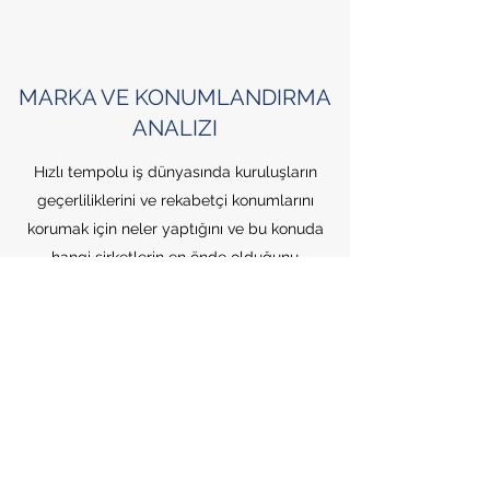
MARKA VE KONUMLANDIRMA
ANALIZI
Hızlı tempolu iş dünyasında kuruluşların
geçerliliklerini ve rekabetçi konumlarını
korumak için neler yaptığını ve bu konuda
hangi şirketlerin en önde olduğunu
inceliyoruz. Ardından müşterilerimizin
yapabileceği her tercihin etkilerini anlamak
üzere akıllı araçlar ve küresel kaynaklar
kullanarak stratejiler geliştiriyoruz. Bu
hizmetin size ne şekilde yardımcı
olabileceğini görmek için iletişime geçin.